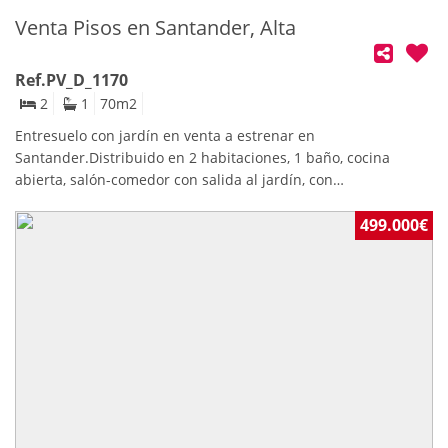
Venta Pisos en Santander, Alta
Ref.PV_D_1170
2
1
70
m2
Entresuelo con jardín en venta a estrenar en
Santander.Distribuido en 2 habitaciones, 1 baño, cocina
abierta, salón-comedor con salida al jardín, con
calefacción.Porche con un pequeño trastero y un jardín con
orientación sur.Zona cerca del centro rodeada de servicios.
499.000€