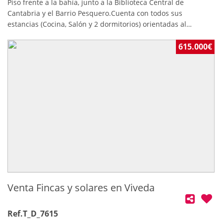
Piso frente a la bahía, junto a la Biblioteca Central de
Cantabria y el Barrio Pesquero.Cuenta con todos sus
estancias (Cocina, Salón y 2 dormitorios) orientadas al
Suroeste, todas con salida a terraza.Cuenta con 2 baños y 1
trastero.Viso con vistas despejadas al estar en la planta 5ª y
615.000€
tener el edificio de en frente solo dos alturas (biblioteca)
Venta Fincas y solares en Viveda
Ref.T_D_7615