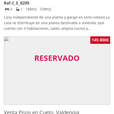
Ref.C_E_8299
3
1
140
m2
728
m2
Casa independiente de una planta y garaje en semi-sotano.La
casa se distribuye en una planta destinada a vivienda, que
cuenta con 3 habitaciones, salón, amplia cocina y
baño. Ademas en esa misma planta cuenta con una estancia
aneja de unos 30 m2 que puede ser destinada a hacer un
149.800€
pequeño apartamento.Cuenta con un garaje en plata semi-
sotano, con entrada por la parte Norte, desde él se puede
RESERVADO
acceder a la planta principal por unas escaleras
internas.Junto a estás hay una estancia, que fue destinada a
zona de lavandería, con tomas de agua y luz.También en esa
misma planta semi-sótano cuenta con una estancia de
bodega.En la parte sur de la casa, cuenta con una zona
aterrazada, el jardín se ubica en la parte trasera y cuenta con
varios frutales y plantas ornamentales.
Venta Pisos en Cueto, Valdenoja