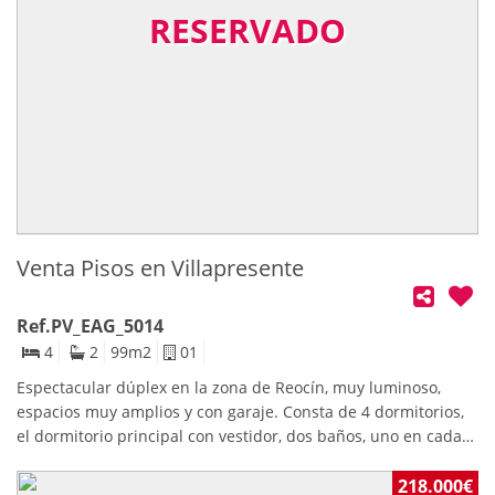
discreta, cómoda y céntrica, como por ejemplo: almacén, ocio-
buscan un estilo de vida pausado y auténtico. ​¿Quieres sentir
RESERVADO
reuniones, estudio, ensayo para musicos y cantantes, trastero,
la magia de este lugar en persona? Contacta para programar
etc.etc., Aproveche esta ocasión que le ofrecemos, llámenos
tu visita.
Venta Pisos en Villapresente
Ref.PV_EAG_5014
4
2
99
m2
01
Espectacular dúplex en la zona de Reocín, muy luminoso,
espacios muy amplios y con garaje. Consta de 4 dormitorios,
el dormitorio principal con vestidor, dos baños, uno en cada
planta, cocina con salida a terraza y amplio salon
comedor.Zona ideal, con todos los servicios cercanos, a 10
218.000€