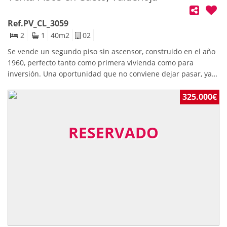
Ref.PV_CL_3059
2
1
40
m2
02
Se vende un segundo piso sin ascensor, construido en el año
1960, perfecto tanto como primera vivienda como para
inversión. Una oportunidad que no conviene dejar pasar, ya
que esta actualizado casi en su mayoría y puedes disfrutarlo
desde el primer día.La vivienda es toda exterior, lo que le
325.000€
aporta mucha luz . Cuenta con: Dos habitaciones cómodas,
baño, cocina americana integrada en el salón.Está situado en
RESERVADO
la zona de Cueto, una de las áreas más tranquilas y
agradables de Santander, muy cerca de las playas y con todos
los servicios de Valdenoja a un paso: supermercados,
transporte, colegios y zonas verdes.Un piso con encanto,
práctico, bien ubicado y listo para quien quiera vivir cerca del
mar o invertir en una zona con alta demanda.Una
oportunidad real que merece ser visitada.