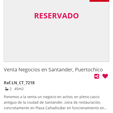
minutos de las playas de Tagle y Suances, vistas despejadas,
fácil y cómodo acceso desde la autovía y estación de tren.El
RESERVADO
inmueble está recién pintado, suelos laminados en perfecto
estado, baños nuevos, ventanas de pvc con oscilobatiente con
doble acristalamiento, para entrar a vivir ya.Distribución:
planta baja, hall de entrada, un baño, cocina con salida a
terracita, un dormitorio con salida a terracita y el salón con
salida a otra terraza. En la planta superior, tres dormitorios y
un baño. El estado del inmueble es IMPECABLE.Gran
oportunidad única!!! llámanos!!!!
Venta Negocios en Santander, Puertochico
Ref.LN_CT_7218
2
45
m2
Ponemos a la venta un negocio en activo, en pleno casco
antiguo de la ciudad de Santander, zona de restauración,
concretamente en Plaza Cañadío,Bar en funcionamiento en