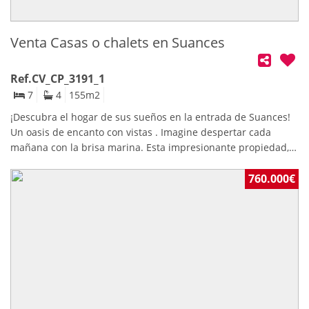
Venta Casas o chalets en Suances
Ref.CV_CP_3191_1
7
4
155
m2
¡Descubra el hogar de sus sueños en la entrada de Suances!
Un oasis de encanto con vistas . Imagine despertar cada
mañana con la brisa marina. Esta impresionante propiedad,
ubicada estratégicamente a la entrada de la localidad, le
ofrece la combinación perfecta de espacio, comodidad y un
760.000€
potencial inigualable para crear la casa de sus sueños. La
vivienda principal: un lienzo en blanco para su estilo Con una
generosa superficie de 169 metros cuadrados distribuidos en
dos plantas. En la planta baja, encontrará un acogedor salón,
una espaciosa cocina donde dar rienda suelta a su
creatividad culinaria, dos luminosas habitaciones, un baño
completo y una práctica despensa. Este nivel ofrece la
versatilidad ideal para la vida diaria, con espacios bien