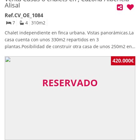
Alisal
Ref.CV_OE_1084
7
4
310
m2
Chalet independiente en finca urbana. Vistas panorámicas.La
casa cuenta con unos 330m2 repartidos en 3
plantas.Posibilidad de construir otra casa de unos 250m2 en
el terreno sobrante. Distribución del chalet: Planta baja.-
Dispone de una habitación, sala, cuarto de máquinas, otro
420.000€
gran espacio con ventana que cuenta con un lavabo y amplio
garaje.Planta principal.- Hall de entrada, amplia cocina con
RESERVADO
salida a terraza, salón, 3 habitaciones y 2 baños
completos.Planta bajocubierta.- Zona de salón de invierno
con gran chimenea de granito, comedor y sala de estar, 2
dormitorios, 1 oficina, amplio baño con jacusi, 1 trastero.En el
exterior, cuenta con una zona de aparcamiento en su parte
Norte, al Sur una parcela actualmente destinada a jardín, en
la que se puede construir otra edificación de unos 200m2