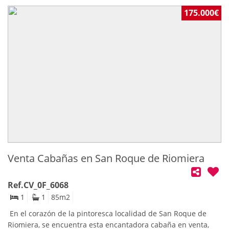
pleno Cañadío, zona de vinos-copas de Santander. El local
está en funcionamiento.
175.000€
Venta Cabañas en San Roque de Riomiera
Ref.CV_0F_6068
1
1
85
m2
En el corazón de la pintoresca localidad de San Roque de
Riomiera, se encuentra esta encantadora cabaña en venta,