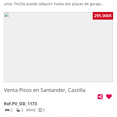
unos 7m2Se puede adquirir hasta dos plazas de garaje
opcionales, por 25.000€ cada una. Se encuentran en el
parking del Boulevard Demerio Herreros a unos 100 metros
295.000€
del piso.
Venta Pisos en Santander, Castilla
Ref.PV_OD_1173
2
2
60
m2
5