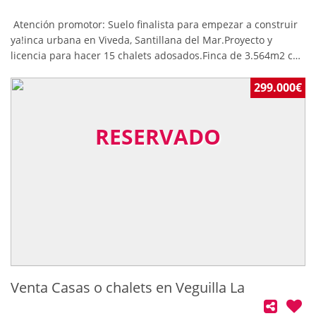
Atención promotor: Suelo finalista para empezar a construir
ya!inca urbana en Viveda, Santillana del Mar.Proyecto y
licencia para hacer 15 chalets adosados.Finca de 3.564m2 con
vistas panorámicas.A sólo 7 kms de las playas de Suances
299.000€
RESERVADO
Venta Casas o chalets en Veguilla La