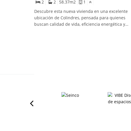
2
2
58.37
m2
1
Descubre esta nueva vivienda en una excelente
ubicación de Colindres, pensada para quienes
buscan calidad de vida, eficiencia energética y
comodidad en el día a día.Vivienda en primera
planta con una distribución moderna y funcional
compuestas por 2 dormitorios y 2 baños complet
con plato de ducha, diseñadas para aprovechar a
máximo la luz y el espacio.La promoción contará
con calidades de primer nivel: ✅ Suelo radiante
para un confort uniforme y eficiente ✅ Sistema d
aerotermia✅ Placas solares en cubierta para
mejorar la eficiencia energética ✅ Fachada
ventilada✅ Carpintería exterior de PVC✅
Aislamientos térmicos y acústicos de alta calidad
Balcón en cocinaTodo ello en una urbanización
moderna, construida bajo criterios actuales de
sostenibilidad, confort y ahorro energético.📍
Excelente ubicación, con fácil acceso, servicios
cercanos y un entorno ideal tanto para vivir todo 