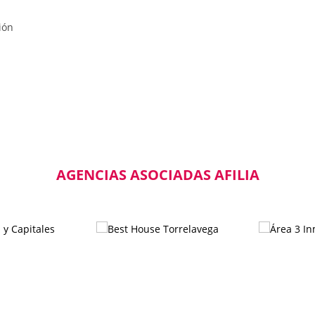
ión
en
si
un
l
ce
AGENCIAS ASOCIADAS AFILIA
,