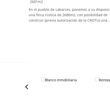
2681
m2
En el pueblo de Labarces, ponemos a su disposic
una finca rústica de 2680m2, con posibilidad de
construir (previa autorización de la CROTU) una
gran vivienda unifamiliar de 268m2 construidos 
planta baja, 268 mts construidos en planta alta y 
se quiere, un sótano. O quizás para desarrollar 
gran proyecto de alquiler turístico. Con esta
dimensión, tienes todas las posibilidades!.De fáci
acceso, con servicios de agua y luz
cercanos. Labarces se encuentra a tan sólo quin
minutos de playas de San VIcente de la Barquera
Oyambre y Comillas. Muy cercano también a las
cuevas del Soplao. Y de diferentes puntos de
interés.Solicítenos información sin compromiso.