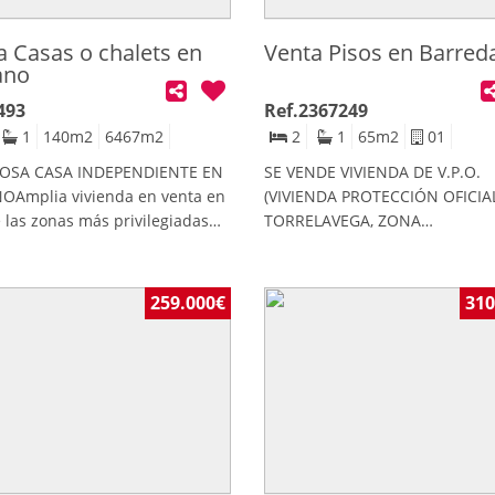
a Casas o chalets en
Venta Pisos en Barred
ano
493
Ref.2367249
1
140
m2
6467
m2
2
1
65
m2
01
OSA CASA INDEPENDIENTE EN
SE VENDE VIVIENDA DE V.P.O.
OAmplia vivienda en venta en
(VIVIENDA PROTECCIÓN OFICIA
 las zonas más privilegiadas
TORRELAVEGA, ZONA
tabria. En Quijano de
BARREDAInmobiliaria Blanco p
os, rodeada de naturaleza, se
la venta esta acogedora vivien
tra esta casa unifamiliar
situada en la zona de Barreda,
259.000€
310
ada en una finca de 6.467
Torrelavega, una ubicación tra
 casa está dotada de gran
y bien comunicada, con todos l
idad gracias a su extenso
servicios necesarios a pocos
o en el que podrás tener tu
minutos.La vivienda cuenta co
 huerto, crear un maravilloso
superficie de 69 m², distribuid
 o simplemente gozar de un
forma funcional en 2 dormitori
 para el ocio y disfrute de
luminoso salón, cocina indepe
 familia.La planta baja,
y 1 baño, ofreciendo un espaci