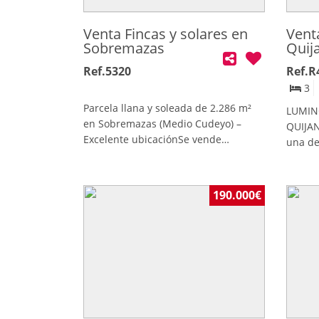
Venta Fincas y solares en
Vent
Sobremazas
Quij
Ref.5320
Ref.R
3
Parcela llana y soleada de 2.286 m²
LUMIN
en Sobremazas (Medio Cudeyo) –
QUIJAN
Excelente ubicaciónSe vende
una de
magnífica parcela de 2.286 m²
de Can
situada en Sobremazas (Medio
Piélag
Cudeyo, Cantabria), en un entorno
encuen
190.000€
tranquilo y rodeado de naturaleza,
enclav
ideal para quienes buscan construir
m². La
su vivienda en una ubicación
privac
privilegiada.La finca es totalmente
terren
llana, muy soleada y con un excelente
propio
acceso, lo que facilita cualquier
jardín
futuro proyecto. Su ubicación
espacio
combina la tranquilidad del entorno
toda la