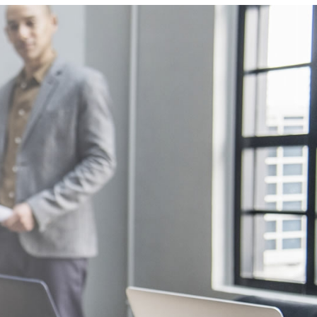
de la Propiedad.Más información
les y
jas,
sobre transparencia, impuestos,
y los
gastos y condiciones de compraventa
io, ya
San
en nuestra web www.activanorte.com
ón
os,
fecta
lma y
letos:
a dar
ncanto
da la
drías
n una
0€+IVA
el
as más
recio.
aza de
ador se
eltas
gistro
e te
ón
s,
sable.
aventa