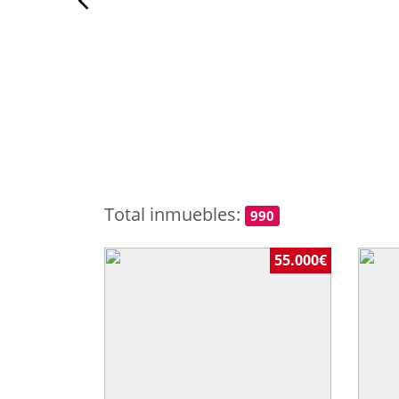
Total inmuebles:
990
55.000€