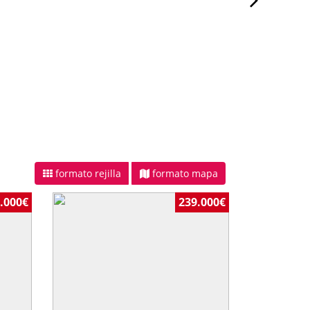
formato rejilla
formato mapa
.000€
239.000€