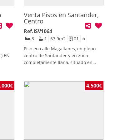
a
Venta Pisos en Santander,
Centro
Ref.ISV1064
3
1
67.9
m2
01
Piso en calle Magallanes, en pleno
L) EN
centro de Santander y en zona
completamente llana, situado en
one a
edificio con ascensor. La vivienda
da
dispone de 77 m² construidos (67 m²
 en
útiles), distribuidos en hall cuadrado,
.000€
4.500€
nquila
salón, cocina con acceso a amplia
os
galería, baño y tres habitaciones
dobles, sin pasillos, lo que optimiza la
n una
superficie. Es exterior, con
os de
orientación norte-sur, lo que
os, un
proporciona buena luminosidad y
ndiente
ventilación cruzada. Necesita
o
reforma, ofreciendo gran potencial de