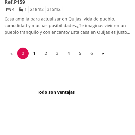
Ref.P159
expectativas.Consultar sobre admisión de mascotas.
4
1
218
m2
315
m2
Casa amplia para actualizar en Quijas: vida de pueblo,
comodidad y muchas posibilidades.¿Te imaginas vivir en un
pueblo tranquilo y con encanto? Esta casa en Quijas es justo
eso: un hogar amplio, versátil y con ese toque de vida
auténtica que solo los pueblos de Cantabria ofrecen. Además,
con el acceso cercano a la autovía, podrás plantarte en
«
0
1
2
3
4
5
6
»
cualquier punto de la región en un momento.Nada más
entrar, la casa ya transmite esa sensación de espacio y
comodidad. En la planta baja encontrarás un salón con
chimenea, una cocina práctica, un baño y un garaje perfecto
para el coche, las bicis o para montar tu pequeño
taller.Subiendo a la primera planta, te esperan cuatro
Todo son ventajas
dormitorios y una agradable terraza, ideal para leer un rato
al sol o simplemente desconectar al aire libre.Y aún queda
más: el bajo cubierta, totalmente diáfano, es ese espacio que
puedes convertir en lo que tú quieras. ¿Un estudio para
trabajar tranquilo? ¿Un cuarto de juegos para los peques? ¿Un
dormitorio extra para invitados? Aquí la imaginación