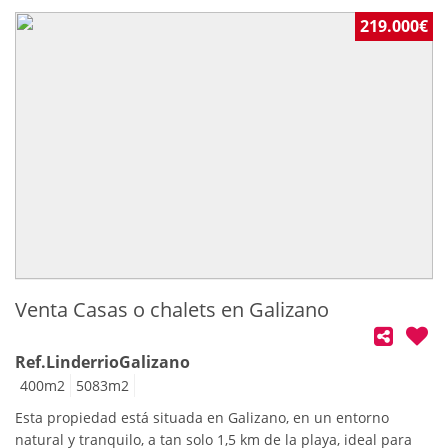
1 mensualidad ** ÁREA 3 SERVICIOS INMOBILIARIOS
219.000€
Venta Casas o chalets en Galizano
Ref.LinderrioGalizano
400
m2
5083
m2
Esta propiedad está situada en Galizano, en un entorno
natural y tranquilo, a tan solo 1,5 km de la playa, ideal para