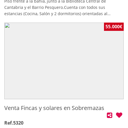
Piso frente a la bahía, junto a la Biblioteca Central de
Cantabria y el Barrio Pesquero.Cuenta con todos sus
estancias (Cocina, Salón y 2 dormitorios) orientadas al
Suroeste, todas con salida a terraza.Cuenta con 2 baños y 1
trastero.Viso con vistas despejadas al estar en la planta 5ª y
55.000€
tener el edificio de en frente solo dos alturas (biblioteca)
Venta Fincas y solares en Sobremazas
Ref.5320