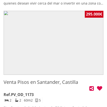
quienes desean vivir cerca del mar o invertir en una zona con
gran atractivo turístico.Chalet de dos plantas, con una
superficie construida de 131 m² por planta (total: 262 m²),
295.000€
ubicado en una amplia parcela de 5.083 m².La vivienda está a
medio reformar, lo que permite diseñarla totalmente a
medida. El tejado ya está hecho, lo que supone un importante
ahorro en la rehabilitación.Características destacadas:Chalet
de planta baja y primera planta – 262 m² construidos.Parcela
de 5.083 m² – ideal para jardín, huerto, piscina o
recreo.Almacén/garaje independiente de 92 m² – perfecto
como trastero, taller o aparcamiento.Ubicación tranquila, con
buen acceso y cercana a la playa.
Venta Pisos en Santander, Castilla
Ref.PV_OD_1173
2
2
60
m2
5