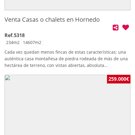
Venta Casas o chalets en Hornedo
Ref.5318
234
m2
14607
m2
Cada vez quedan menos fincas de estas características: una
auténtica casa montañesa de piedra rodeada de más de una
hectárea de terreno, con vistas abiertas, absoluta
tranquilidad y magníficas comunicaciones.Casa montañesa
de piedra con finca de 14.600 m² en Hornedo
259.000€
(Entrambasaguas)Si buscas una propiedad con encanto,
privacidad y un entorno natural incomparable, esta casa de
labranza típica montañesa es una oportunidad única.Ubicada
en Hornedo, municipio de Entrambasaguas, esta vivienda
tradicional de piedra conserva toda la esencia de la
arquitectura cántabra y se encuentra su fachada en perfecto
estado de conservación, con el tejado completamente nuevo,
lo que supone una importante inversión ya realizada.La casa