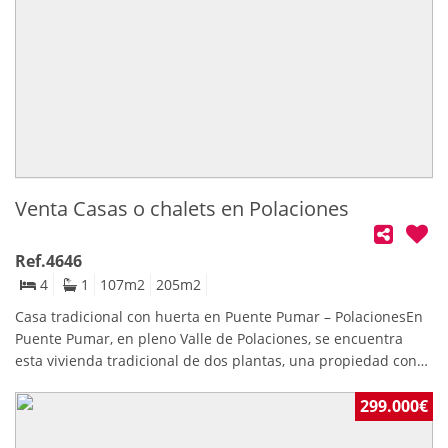
Venta Casas o chalets en Polaciones
Ref.4646
4
1
107
m2
205
m2
Casa tradicional con huerta en Puente Pumar – PolacionesEn
Puente Pumar, en pleno Valle de Polaciones, se encuentra
esta vivienda tradicional de dos plantas, una propiedad con
carácter situada en un entorno de montaña privilegiado y
acompañada de una huerta independiente de 205 m².La
299.000€
vivienda cuenta con 119 m² construidos, distribuidos en dos